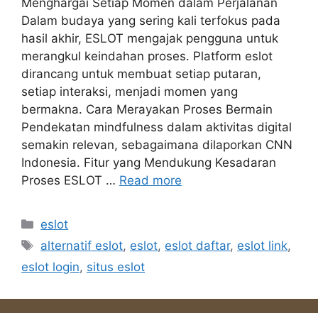
Menghargai Setiap Momen dalam Perjalanan
Dalam budaya yang sering kali terfokus pada
hasil akhir, ESLOT mengajak pengguna untuk
merangkul keindahan proses. Platform eslot
dirancang untuk membuat setiap putaran,
setiap interaksi, menjadi momen yang
bermakna. Cara Merayakan Proses Bermain
Pendekatan mindfulness dalam aktivitas digital
semakin relevan, sebagaimana dilaporkan CNN
Indonesia. Fitur yang Mendukung Kesadaran
Proses ESLOT …
Read more
Categories
eslot
Tags
alternatif eslot
,
eslot
,
eslot daftar
,
eslot link
,
eslot login
,
situs eslot