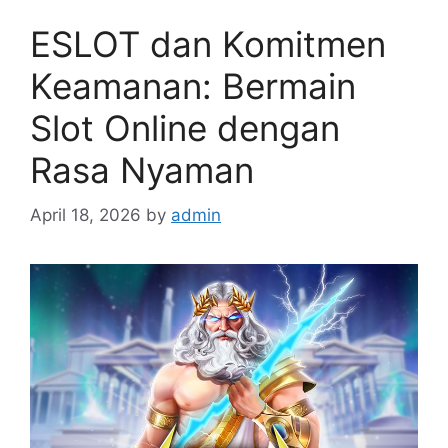
ESLOT dan Komitmen
Keamanan: Bermain
Slot Online dengan
Rasa Nyaman
April 18, 2026
by
admin