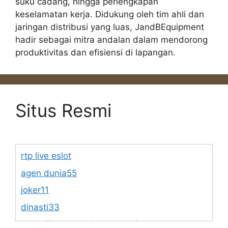
suku cadang, hingga perlengkapan
keselamatan kerja. Didukung oleh tim ahli dan
jaringan distribusi yang luas, JandBEquipment
hadir sebagai mitra andalan dalam mendorong
produktivitas dan efisiensi di lapangan.
Situs Resmi
rtp live eslot
agen dunia55
joker11
dinasti33
https://www.lsbphotos.com/team