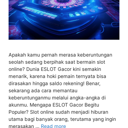
Apakah kamu pernah merasa keberuntungan
seolah sedang berpihak saat bermain slot
online? Dunia ESLOT Gacor kini semakin
menarik, karena hoki pemain ternyata bisa
dirasakan hingga saldo rekening! Benar,
sekarang ada cara memantau
keberuntunganmu melalui angka-angka di
akunmu. Mengapa ESLOT Gacor Begitu
Populer? Slot online sudah menjadi hiburan
utama bagi banyak orang, terutama yang ingin
merasakan …
Read more