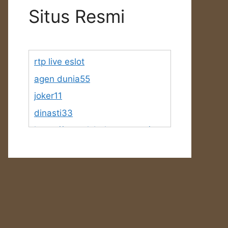
Situs Resmi
rtp live eslot
agen dunia55
joker11
dinasti33
https://www.lsbphotos.com/tea
m
https://egalet.com/about-
egalet/company-overview/
Jawa11
https://www.100menpenticton.c
om/join/