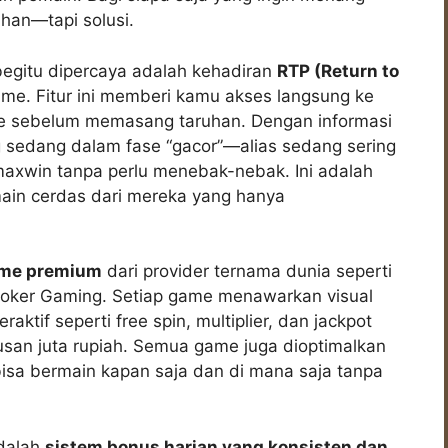
ihan—tapi solusi.
begitu dipercaya adalah kehadiran
RTP (Return to
ime. Fitur ini memberi kamu akses langsung ke
e sebelum memasang taruhan. Dengan informasi
ng sedang dalam fase “gacor”—alias sedang sering
xwin tanpa perlu menebak-nebak. Ini adalah
ain cerdas dari mereka yang hanya
ame premium
dari provider ternama dunia seperti
 Joker Gaming. Setiap game menawarkan visual
raktif seperti free spin, multiplier, dan jackpot
tusan juta rupiah. Semua game juga dioptimalkan
isa bermain kapan saja dan di mana saja tanpa
dalah
sistem bonus harian yang konsisten dan