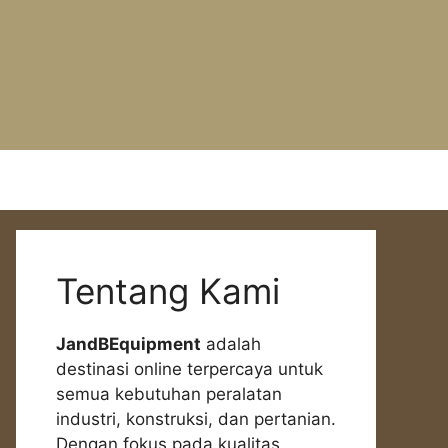
Tentang Kami
JandBEquipment
adalah
destinasi online terpercaya untuk
semua kebutuhan peralatan
industri, konstruksi, dan pertanian.
Dengan fokus pada kualitas,