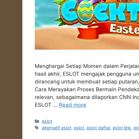
Menghargai Setiap Momen dalam Perjalan
hasil akhir, ESLOT mengajak pengguna un
dirancang untuk membuat setiap putaran,
Cara Merayakan Proses Bermain Pendekata
relevan, sebagaimana dilaporkan CNN In
ESLOT …
Read more
Categories
eslot
Tags
alternatif eslot
,
eslot
,
eslot daftar
,
eslot link
,
es