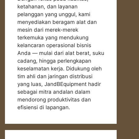
ketahanan, dan layanan
pelanggan yang unggul, kami
menyediakan beragam alat dan
mesin dari merek-merek
terkemuka yang mendukung
kelancaran operasional bisnis
Anda — mulai dari alat berat, suku
cadang, hingga perlengkapan
keselamatan kerja. Didukung oleh
tim ahli dan jaringan distribusi
yang luas, JandBEquipment hadir
sebagai mitra andalan dalam
mendorong produktivitas dan
efisiensi di lapangan.