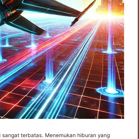
ali sangat terbatas. Menemukan hiburan yang