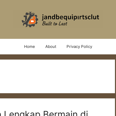
Home
About
Privacy Policy
n Lengkap Bermain di