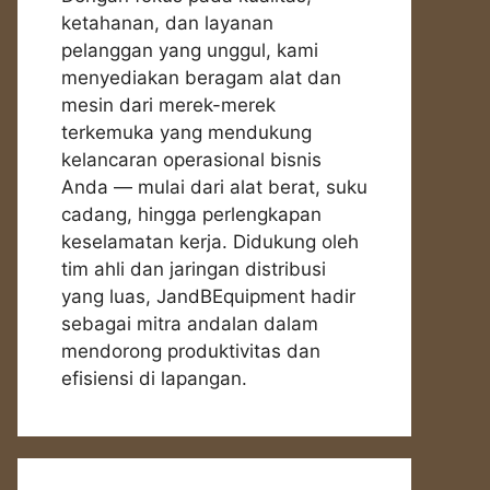
ketahanan, dan layanan
pelanggan yang unggul, kami
menyediakan beragam alat dan
mesin dari merek-merek
terkemuka yang mendukung
kelancaran operasional bisnis
Anda — mulai dari alat berat, suku
cadang, hingga perlengkapan
keselamatan kerja. Didukung oleh
tim ahli dan jaringan distribusi
yang luas, JandBEquipment hadir
sebagai mitra andalan dalam
mendorong produktivitas dan
efisiensi di lapangan.