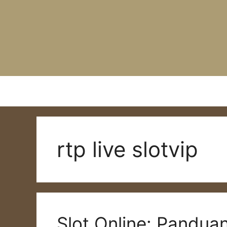
Skip
to
content
rtp live slotvip
Slot Online: Pandua