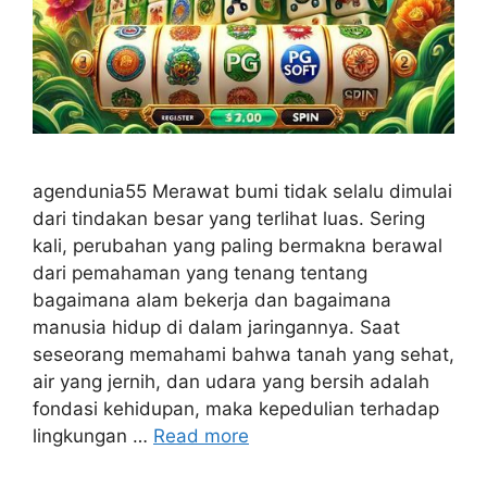
agendunia55 Merawat bumi tidak selalu dimulai
dari tindakan besar yang terlihat luas. Sering
kali, perubahan yang paling bermakna berawal
dari pemahaman yang tenang tentang
bagaimana alam bekerja dan bagaimana
manusia hidup di dalam jaringannya. Saat
seseorang memahami bahwa tanah yang sehat,
air yang jernih, dan udara yang bersih adalah
fondasi kehidupan, maka kepedulian terhadap
lingkungan …
Read more