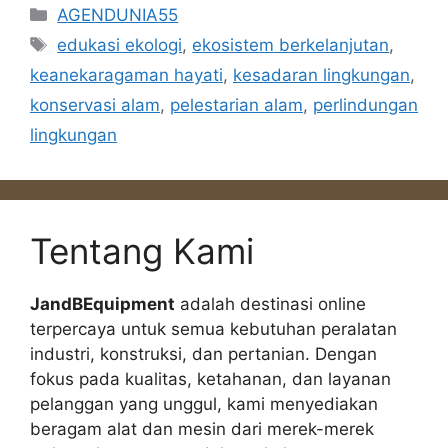
Categories
AGENDUNIA55
Tags
edukasi ekologi
,
ekosistem berkelanjutan
,
keanekaragaman hayati
,
kesadaran lingkungan
,
konservasi alam
,
pelestarian alam
,
perlindungan
lingkungan
Tentang Kami
JandBEquipment
adalah destinasi online
terpercaya untuk semua kebutuhan peralatan
industri, konstruksi, dan pertanian. Dengan
fokus pada kualitas, ketahanan, dan layanan
pelanggan yang unggul, kami menyediakan
beragam alat dan mesin dari merek-merek