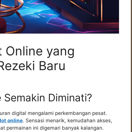
t Online yang
ezeki Baru
 Semakin Diminati?
buran digital mengalami perkembangan pesat.
lot online
. Sensasi menarik, kemudahan akses,
t permainan ini digemari banyak kalangan.