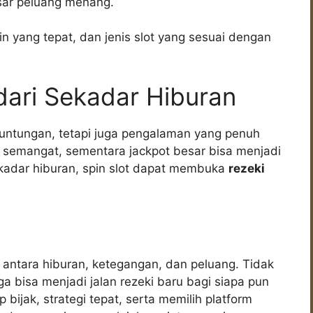
ar peluang menang.
in yang tepat, dan jenis slot yang sesuai dengan
dari Sekadar Hiburan
runtungan, tetapi juga pengalaman yang penuh
 semangat, sementara jackpot besar bisa menjadi
sekadar hiburan, spin slot dapat membuka
rezeki
i antara hiburan, ketegangan, dan peluang. Tidak
 bisa menjadi jalan rezeki baru bagi siapa pun
ijak, strategi tepat, serta memilih platform