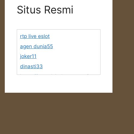
Situs Resmi
rtp live eslot
agen dunia55
joker11
dinasti33
https://www.lsbphotos.com/tea
m
https://egalet.com/about-
egalet/company-overview/
Jawa11
https://www.100menpenticton.c
om/join/