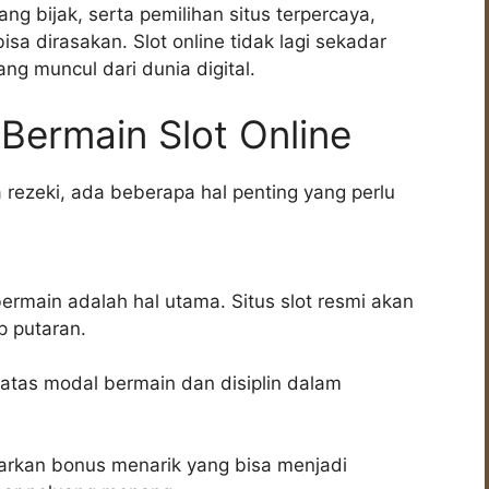
g bijak, serta pemilihan situs terpercaya,
a dirasakan. Slot online tidak lagi sekadar
ng muncul dari dunia digital.
Bermain Slot Online
rezeki, ada beberapa hal penting yang perlu
main adalah hal utama. Situs slot resmi akan
p putaran.
atas modal bermain dan disiplin dalam
arkan bonus menarik yang bisa menjadi