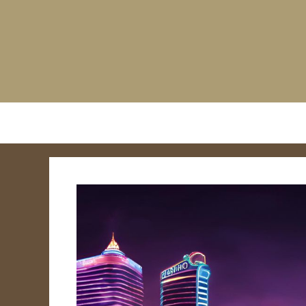
Skip
to
content