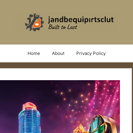
Home
About
Privacy Policy