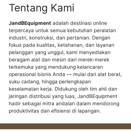
Tentang Kami
JandBEquipment
adalah destinasi online
terpercaya untuk semua kebutuhan peralatan
industri, konstruksi, dan pertanian. Dengan
fokus pada kualitas, ketahanan, dan layanan
pelanggan yang unggul, kami menyediakan
beragam alat dan mesin dari merek-merek
terkemuka yang mendukung kelancaran
operasional bisnis Anda — mulai dari alat berat,
suku cadang, hingga perlengkapan
keselamatan kerja. Didukung oleh tim ahli dan
jaringan distribusi yang luas, JandBEquipment
hadir sebagai mitra andalan dalam mendorong
produktivitas dan efisiensi di lapangan.