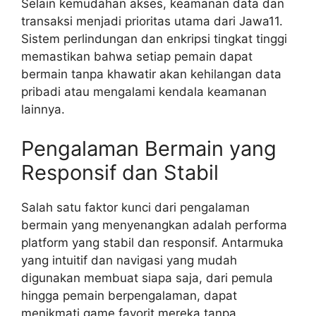
Selain kemudahan akses, keamanan data dan
transaksi menjadi prioritas utama dari Jawa11.
Sistem perlindungan dan enkripsi tingkat tinggi
memastikan bahwa setiap pemain dapat
bermain tanpa khawatir akan kehilangan data
pribadi atau mengalami kendala keamanan
lainnya.
Pengalaman Bermain yang
Responsif dan Stabil
Salah satu faktor kunci dari pengalaman
bermain yang menyenangkan adalah performa
platform yang stabil dan responsif. Antarmuka
yang intuitif dan navigasi yang mudah
digunakan membuat siapa saja, dari pemula
hingga pemain berpengalaman, dapat
menikmati game favorit mereka tanpa