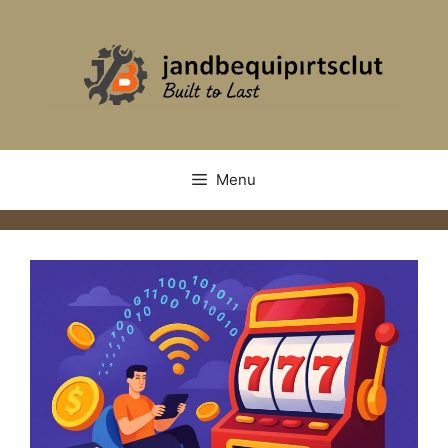
Skip
to
content
Menu