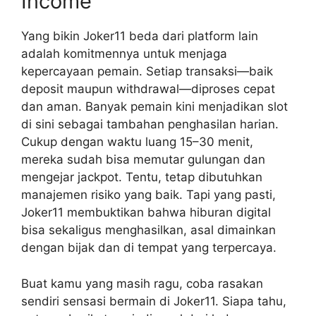
Income
Yang bikin Joker11 beda dari platform lain
adalah komitmennya untuk menjaga
kepercayaan pemain. Setiap transaksi—baik
deposit maupun withdrawal—diproses cepat
dan aman. Banyak pemain kini menjadikan slot
di sini sebagai tambahan penghasilan harian.
Cukup dengan waktu luang 15–30 menit,
mereka sudah bisa memutar gulungan dan
mengejar jackpot. Tentu, tetap dibutuhkan
manajemen risiko yang baik. Tapi yang pasti,
Joker11 membuktikan bahwa hiburan digital
bisa sekaligus menghasilkan, asal dimainkan
dengan bijak dan di tempat yang terpercaya.
Buat kamu yang masih ragu, coba rasakan
sendiri sensasi bermain di
Joker11. Siapa tahu,