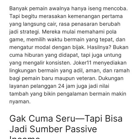
Banyak pemain awalnya hanya iseng mencoba.
Tapi begitu merasakan kemenangan pertama
yang langsung cair, rasa penasaran berubah
jadi strategi. Mereka mulai memahami pola
game, memilih waktu bermain yang tepat, dan
mengatur modal dengan bijak. Hasilnya? Bukan
cuma hiburan yang didapat, tapi juga untung
yang mengalir konsisten. Joker11 menyediakan
lingkungan bermain yang adil, aman, dan ramah
bagi pemain baru maupun veteran. Dukungan
layanan pelanggan 24 jam juga jadi nilai
tambah yang bikin pengalaman bermain makin
nyaman.
Gak Cuma Seru—Tapi Bisa
Jadi Sumber Passive