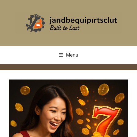
Skip
to
content
Menu