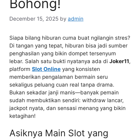
Bohong!
December 15, 2025
by
admin
Siapa bilang hiburan cuma buat ngilangin stres?
Di tangan yang tepat, hiburan bisa jadi sumber
penghasilan yang bikin dompet tersenyum
lebar. Salah satu bukti nyatanya ada di
Joker11
,
platform
Slot Online
yang konsisten
memberikan pengalaman bermain seru
sekaligus peluang cuan real tanpa drama.
Bukan sekadar janji manis—banyak pemain
sudah membuktikan sendiri: withdraw lancar,
jackpot nyata, dan sensasi menang yang bikin
ketagihan!
Asiknya Main Slot yang