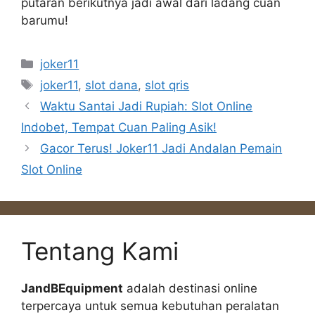
putaran berikutnya jadi awal dari ladang cuan
barumu!
Categories
joker11
Tags
joker11
,
slot dana
,
slot qris
Waktu Santai Jadi Rupiah: Slot Online
Indobet, Tempat Cuan Paling Asik!
Gacor Terus! Joker11 Jadi Andalan Pemain
Slot Online
Tentang Kami
JandBEquipment
adalah destinasi online
terpercaya untuk semua kebutuhan peralatan