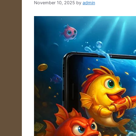
November 10, 2025
by
admin