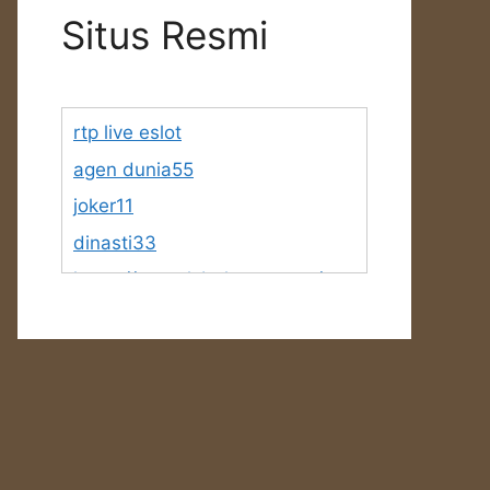
Situs Resmi
rtp live eslot
agen dunia55
joker11
dinasti33
https://www.lsbphotos.com/tea
m
https://egalet.com/about-
egalet/company-overview/
Jawa11
https://www.100menpenticton.c
om/join/