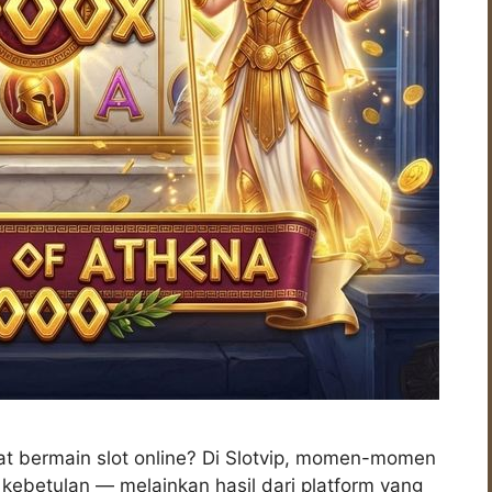
at bermain slot online? Di Slotvip, momen-momen
kebetulan — melainkan hasil dari platform yang