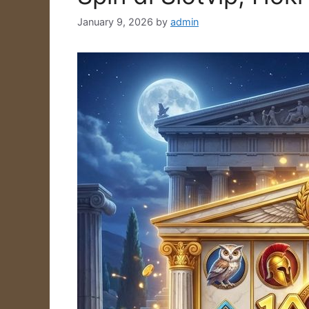
January 9, 2026
by
admin