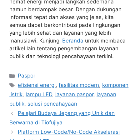
hemat energi menjadi langkah sederhana
namun berdampak besar. Dengan dukungan
informasi tepat dan akses yang jelas, kita
semua dapat berkontribusi pada lingkungan
yang lebih sehat dan layanan yang lebih
manusiawi. Kunjungi
Beranda
untuk membaca
artikel lain tentang pengembangan layanan
publik dan teknologi pencahayaan terkini.
Categories
Paspor
Tags
efisiensi energi
,
fasilitas modern
,
komponen
listrik
,
lampu LED
,
layanan paspor
,
layanan
publik
,
solusi pencahayaan
Pelajari Budaya Jepang yang Unik dan
Berwarna di Tiofujiya
Platform Low-Code/No-Code Akselerasi