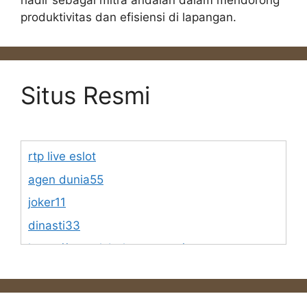
hadir sebagai mitra andalan dalam mendorong
produktivitas dan efisiensi di lapangan.
Situs Resmi
rtp live eslot
agen dunia55
joker11
dinasti33
https://www.lsbphotos.com/team
https://egalet.com/about-egalet/company-
overview/